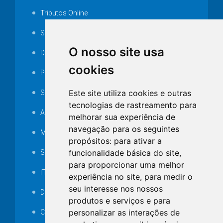
Tributos Online
Serviços ISS-E
O nosso site usa
Decretos
cookies
Portarias
Este site utiliza cookies e outras
SAMAE
tecnologias de rastreamento para
Audiência pública
melhorar sua experiência de
navegação para os seguintes
MANUTENÇÃO DE ILUMINAÇÃO PÚBLICA
propósitos:
para ativar a
funcionalidade básica do site
,
Serviços Técnicos TI
para proporcionar uma melhor
ITR
experiência no site
,
para medir o
seu interesse nos nossos
Desapropriações
produtos e serviços e para
personalizar as interações de
Catalogo Eletrônico de Padronização