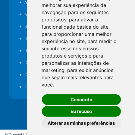
Audiência pública
melhorar sua experiência de
navegação para os seguintes
MANUTENÇÃO DE ILUMINAÇÃO PÚBLICA
propósitos:
para ativar a
funcionalidade básica do site
,
Serviços Técnicos TI
para proporcionar uma melhor
ITR
experiência no site
,
para medir o
seu interesse nos nossos
Desapropriações
produtos e serviços e para
personalizar as interações de
Catalogo Eletrônico de Padronização
marketing
,
para exibir anúncios
Consórcios Municipais
que sejam mais relevantes para
você
.
Telefones Úteis
Concordo
Eu recuso
Alterar as minhas preferências
© Copyright 2026 - Todos os direitos reservados à Prefeitura de