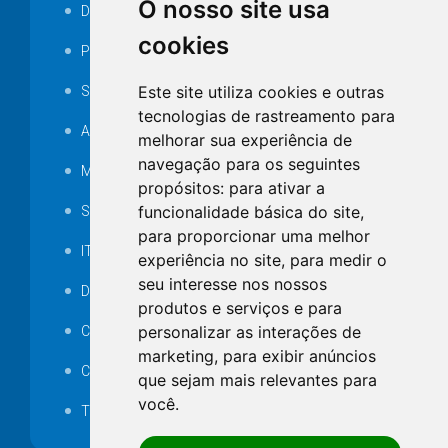
O nosso site usa
Decretos
cookies
Portarias
Este site utiliza cookies e outras
SAMAE
tecnologias de rastreamento para
Audiência pública
melhorar sua experiência de
navegação para os seguintes
MANUTENÇÃO DE ILUMINAÇÃO PÚBLICA
propósitos:
para ativar a
funcionalidade básica do site
,
Serviços Técnicos TI
para proporcionar uma melhor
ITR
experiência no site
,
para medir o
seu interesse nos nossos
Desapropriações
produtos e serviços e para
personalizar as interações de
Catalogo Eletrônico de Padronização
marketing
,
para exibir anúncios
Consórcios Municipais
que sejam mais relevantes para
você
.
Telefones Úteis