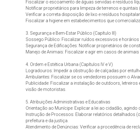
Fiscalizar o escoamento de águas servidas e resíduos líqui
Notificar proprietários para limpeza de terrenos e quintais (
Verificar a correta disposição de lixo e resíduos hospitalar
Fiscalizar a higiene em estabelecimentos que comercializa
3. Segurança e Bem-Estar Público (Capítulo III)
Sossego Público: Fiscalizar ruídos excessivos e horários 
Segurança de Edificações: Notificar proprietários de con
Manejo de Animais: Fiscalizar e agir em casos de animai
4. Ordem e Estética Urbana (Capítulos IV e V)
Logradouros: Impedir a obstrução de calçadas por entulh
Ambulantes: Fiscalizar se os vendedores possuem o Alvará 
Publicidade: Fiscalizar a instalação de outdoors, letreiro
visão de motoristas.
5. Atribuições Administrativas e Educativas
Orientação ao Munícipe: Explicar a lei ao cidadão, agindo
Instrução de Processos: Elaborar relatórios detalhados (
prefeitura e da justiça.
Atendimento de Denúncias: Verificar a procedência de rec