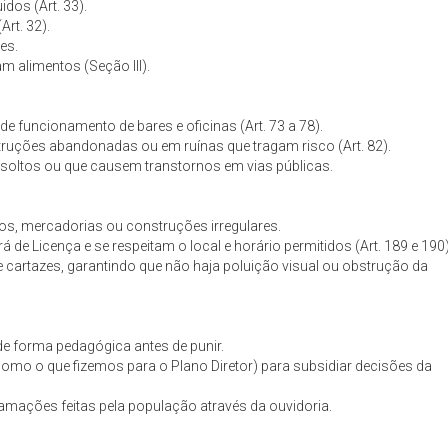
dos (Art. 33).
Art. 32).
es.
m alimentos (Seção III).
de funcionamento de bares e oficinas (Art. 73 a 78).
struções abandonadas ou em ruínas que tragam risco (Art. 82).
s soltos ou que causem transtornos em vias públicas.
os, mercadorias ou construções irregulares.
de Licença e se respeitam o local e horário permitidos (Art. 189 e 190)
s e cartazes, garantindo que não haja poluição visual ou obstrução da
 de forma pedagógica antes de punir.
como o que fizemos para o Plano Diretor) para subsidiar decisões da
lamações feitas pela população através da ouvidoria.