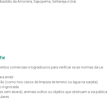
bastião da Amoreira, Sapopema, Sertaneja e Uraí.
Fai
imentos comerciais e logradouros para verificar se as normas da Lei
ra emitir:
ação (como nos casos de limpeza de terreno ou água na sarjeta).
o é ignorada.
s sem alvará), animais soltos ou objetos que obstruam a via pública.
ulares.