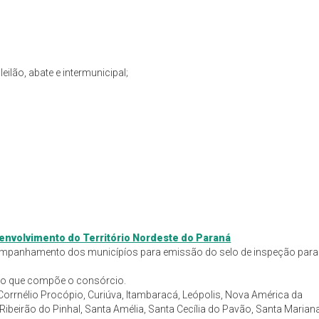
eilão, abate e intermunicipal;
envolvimento do Território Nordeste do Paraná
acompanhamento dos municípíos para emissão do selo de inspeção para
ório que compõe o consórcio.
Corrnélio Procópio, Curiúva, Itambaracá, Leópolis, Nova América da
ibeirão do Pinhal, Santa Amélia, Santa Cecília do Pavão, Santa Mariana