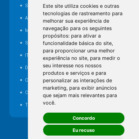
Este site utiliza cookies e outras
SAMAE
tecnologias de rastreamento para
Audiência pública
melhorar sua experiência de
navegação para os seguintes
MANUTENÇÃO DE ILUMINAÇÃO PÚBLICA
propósitos:
para ativar a
funcionalidade básica do site
,
Serviços Técnicos TI
para proporcionar uma melhor
ITR
experiência no site
,
para medir o
seu interesse nos nossos
Desapropriações
produtos e serviços e para
personalizar as interações de
Catalogo Eletrônico de Padronização
marketing
,
para exibir anúncios
Consórcios Municipais
que sejam mais relevantes para
você
.
Telefones Úteis
Concordo
Eu recuso