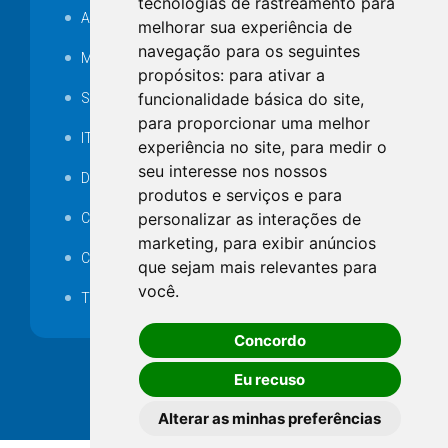
tecnologias de rastreamento para
Audiência pública
melhorar sua experiência de
navegação para os seguintes
MANUTENÇÃO DE ILUMINAÇÃO PÚBLICA
propósitos:
para ativar a
funcionalidade básica do site
,
Serviços Técnicos TI
para proporcionar uma melhor
ITR
experiência no site
,
para medir o
seu interesse nos nossos
Desapropriações
produtos e serviços e para
personalizar as interações de
Catalogo Eletrônico de Padronização
marketing
,
para exibir anúncios
Consórcios Municipais
que sejam mais relevantes para
você
.
Telefones Úteis
Concordo
Eu recuso
Alterar as minhas preferências