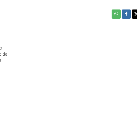
 o
o de
a