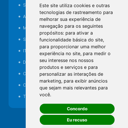
Este site utiliza cookies e outras
SAMAE
tecnologias de rastreamento para
Audiência pública
melhorar sua experiência de
navegação para os seguintes
MANUTENÇÃO DE ILUMINAÇÃO PÚBLICA
propósitos:
para ativar a
funcionalidade básica do site
,
Serviços Técnicos TI
para proporcionar uma melhor
ITR
experiência no site
,
para medir o
seu interesse nos nossos
Desapropriações
produtos e serviços e para
personalizar as interações de
Catalogo Eletrônico de Padronização
marketing
,
para exibir anúncios
Consórcios Municipais
que sejam mais relevantes para
você
.
Telefones Úteis
Concordo
Eu recuso