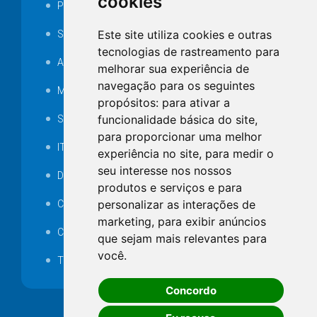
cookies
Portarias
Este site utiliza cookies e outras
SAMAE
tecnologias de rastreamento para
Audiência pública
melhorar sua experiência de
navegação para os seguintes
MANUTENÇÃO DE ILUMINAÇÃO PÚBLICA
propósitos:
para ativar a
funcionalidade básica do site
,
Serviços Técnicos TI
para proporcionar uma melhor
ITR
experiência no site
,
para medir o
seu interesse nos nossos
Desapropriações
produtos e serviços e para
personalizar as interações de
Catalogo Eletrônico de Padronização
marketing
,
para exibir anúncios
Consórcios Municipais
que sejam mais relevantes para
você
.
Telefones Úteis
Concordo