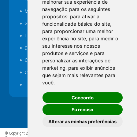
melhorar sua experiência de
navegação para os seguintes
MANUTENÇÃO DE ILUMINAÇÃO PÚBLICA
propósitos:
para ativar a
funcionalidade básica do site
,
Serviços Técnicos TI
para proporcionar uma melhor
ITR
experiência no site
,
para medir o
seu interesse nos nossos
Desapropriações
produtos e serviços e para
personalizar as interações de
Catalogo Eletrônico de Padronização
marketing
,
para exibir anúncios
Consórcios Municipais
que sejam mais relevantes para
você
.
Telefones Úteis
Concordo
Eu recuso
Alterar as minhas preferências
© Copyright 2026 - Todos os direitos reservados à Prefeitura de