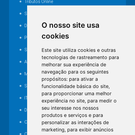
Tributos Online
Serviços ISS-E
O nosso site usa
Decretos
cookies
Portarias
Este site utiliza cookies e outras
SAMAE
tecnologias de rastreamento para
Audiência pública
melhorar sua experiência de
navegação para os seguintes
MANUTENÇÃO DE ILUMINAÇÃO PÚBLICA
propósitos:
para ativar a
funcionalidade básica do site
,
Serviços Técnicos TI
para proporcionar uma melhor
ITR
experiência no site
,
para medir o
seu interesse nos nossos
Desapropriações
produtos e serviços e para
personalizar as interações de
Catalogo Eletrônico de Padronização
marketing
,
para exibir anúncios
Consórcios Municipais