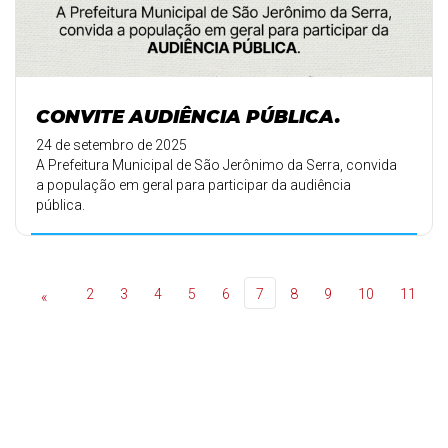
CONVITE AUDIÊNCIA PÚBLICA.
24 de setembro de 2025
A Prefeitura Municipal de São Jerônimo da Serra, convida
a população em geral para participar da audiência
pública.
2
3
4
5
6
7
8
9
10
11
«