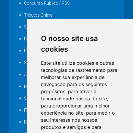
Concurso Público / PSS
Tributos Online
Serviços ISS-E
O nosso site usa
Decretos
cookies
Portarias
Este site utiliza cookies e outras
SAMAE
tecnologias de rastreamento para
Audiência pública
melhorar sua experiência de
navegação para os seguintes
MANUTENÇÃO DE ILUMINAÇÃO PÚBLICA
propósitos:
para ativar a
funcionalidade básica do site
,
Serviços Técnicos TI
para proporcionar uma melhor
ITR
experiência no site
,
para medir o
seu interesse nos nossos
Desapropriações
produtos e serviços e para