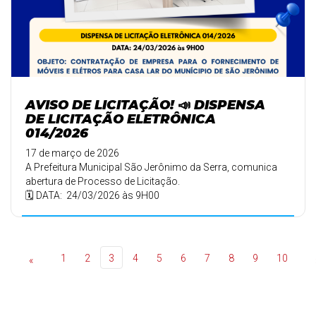
AVISO DE LICITAÇÃO! 📣 DISPENSA
DE LICITAÇÃO ELETRÔNICA
014/2026
17 de março de 2026
A Prefeitura Municipal São Jerônimo da Serra, comunica
abertura de Processo de Licitação.
🗓️ DATA: 24/03/2026 às 9H00
1
2
3
4
5
6
7
8
9
10
«