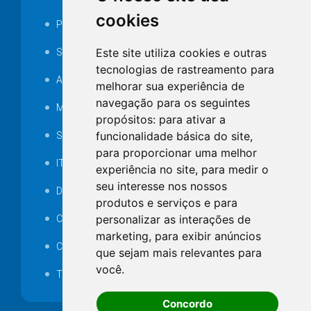
cookies
Portarias
Este site utiliza cookies e outras
SAMAE
tecnologias de rastreamento para
Audiência pública
melhorar sua experiência de
navegação para os seguintes
MANUTENÇÃO DE ILUMINAÇÃO PÚBLICA
propósitos:
para ativar a
funcionalidade básica do site
,
Serviços Técnicos TI
para proporcionar uma melhor
ITR
experiência no site
,
para medir o
seu interesse nos nossos
Desapropriações
produtos e serviços e para
personalizar as interações de
Catalogo Eletrônico de Padronização
marketing
,
para exibir anúncios
Consórcios Municipais
que sejam mais relevantes para
você
.
Telefones Úteis
Concordo