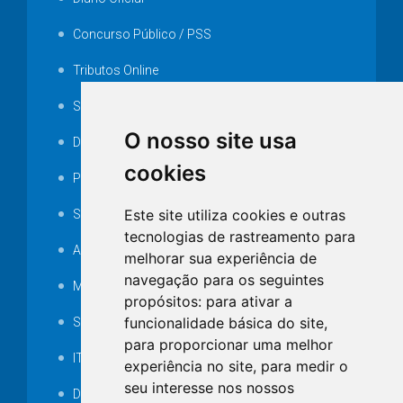
Concurso Público / PSS
Tributos Online
Serviços ISS-E
O nosso site usa
Decretos
cookies
Portarias
Este site utiliza cookies e outras
SAMAE
tecnologias de rastreamento para
Audiência pública
melhorar sua experiência de
navegação para os seguintes
MANUTENÇÃO DE ILUMINAÇÃO PÚBLICA
propósitos:
para ativar a
funcionalidade básica do site
,
Serviços Técnicos TI
para proporcionar uma melhor
ITR
experiência no site
,
para medir o
seu interesse nos nossos
Desapropriações