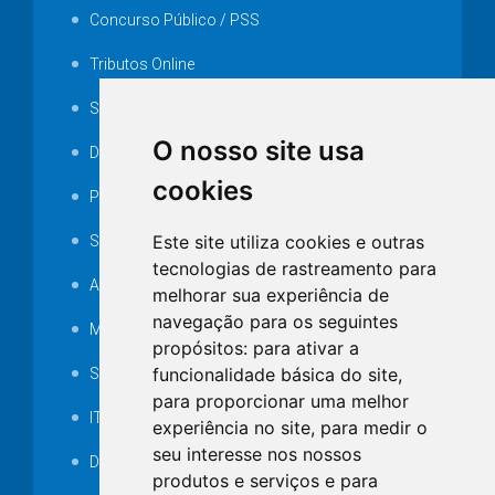
Concurso Público / PSS
Tributos Online
Serviços ISS-E
O nosso site usa
Decretos
cookies
Portarias
Este site utiliza cookies e outras
SAMAE
tecnologias de rastreamento para
Audiência pública
melhorar sua experiência de
navegação para os seguintes
MANUTENÇÃO DE ILUMINAÇÃO PÚBLICA
propósitos:
para ativar a
funcionalidade básica do site
,
Serviços Técnicos TI
para proporcionar uma melhor
ITR
experiência no site
,
para medir o
seu interesse nos nossos
Desapropriações
produtos e serviços e para