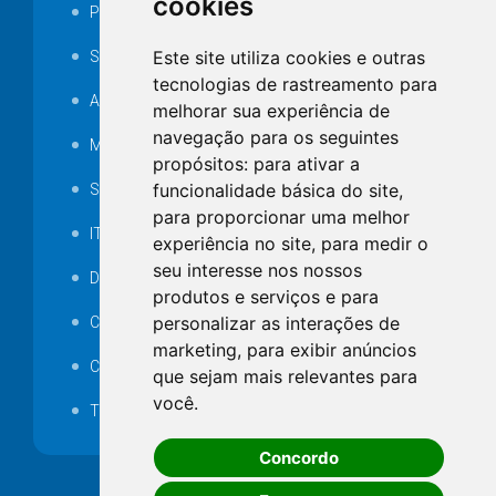
cookies
Portarias
Este site utiliza cookies e outras
SAMAE
tecnologias de rastreamento para
Audiência pública
melhorar sua experiência de
navegação para os seguintes
MANUTENÇÃO DE ILUMINAÇÃO PÚBLICA
propósitos:
para ativar a
funcionalidade básica do site
,
Serviços Técnicos TI
para proporcionar uma melhor
ITR
experiência no site
,
para medir o
seu interesse nos nossos
Desapropriações
produtos e serviços e para
personalizar as interações de
Catalogo Eletrônico de Padronização
marketing
,
para exibir anúncios
Consórcios Municipais
que sejam mais relevantes para
você
.
Telefones Úteis
Concordo