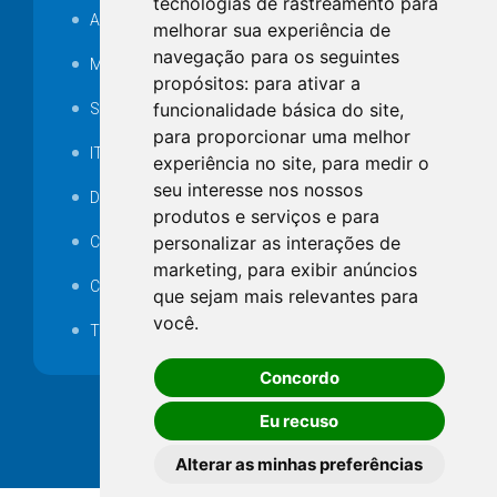
tecnologias de rastreamento para
Audiência pública
melhorar sua experiência de
navegação para os seguintes
MANUTENÇÃO DE ILUMINAÇÃO PÚBLICA
propósitos:
para ativar a
funcionalidade básica do site
,
Serviços Técnicos TI
para proporcionar uma melhor
ITR
experiência no site
,
para medir o
seu interesse nos nossos
Desapropriações
produtos e serviços e para
personalizar as interações de
Catalogo Eletrônico de Padronização
marketing
,
para exibir anúncios
Consórcios Municipais
que sejam mais relevantes para
você
.
Telefones Úteis
Concordo
Eu recuso
Alterar as minhas preferências