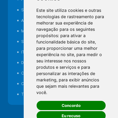
Este site utiliza cookies e outras
SAMAE
tecnologias de rastreamento para
Audiência pública
melhorar sua experiência de
navegação para os seguintes
MANUTENÇÃO DE ILUMINAÇÃO PÚBLICA
propósitos:
para ativar a
funcionalidade básica do site
,
Serviços Técnicos TI
para proporcionar uma melhor
ITR
experiência no site
,
para medir o
seu interesse nos nossos
Desapropriações
produtos e serviços e para
personalizar as interações de
Catalogo Eletrônico de Padronização
marketing
,
para exibir anúncios
Consórcios Municipais
que sejam mais relevantes para
você
.
Telefones Úteis
Concordo
Eu recuso