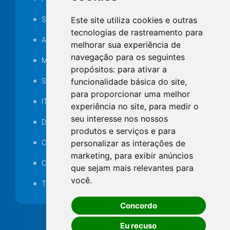
Este site utiliza cookies e outras
SAMAE
tecnologias de rastreamento para
Audiência pública
melhorar sua experiência de
navegação para os seguintes
MANUTENÇÃO DE ILUMINAÇÃO PÚBLICA
propósitos:
para ativar a
funcionalidade básica do site
,
Serviços Técnicos TI
para proporcionar uma melhor
ITR
experiência no site
,
para medir o
seu interesse nos nossos
Desapropriações
produtos e serviços e para
personalizar as interações de
Catalogo Eletrônico de Padronização
marketing
,
para exibir anúncios
Consórcios Municipais
que sejam mais relevantes para
você
.
Telefones Úteis
Concordo
Eu recuso