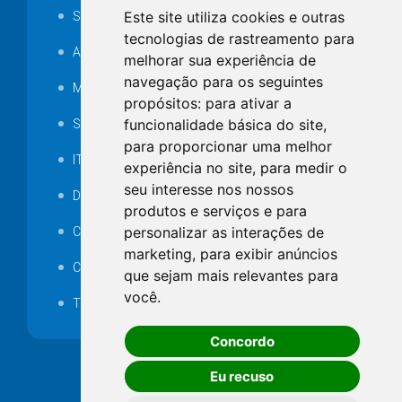
Este site utiliza cookies e outras
SAMAE
tecnologias de rastreamento para
Audiência pública
melhorar sua experiência de
navegação para os seguintes
MANUTENÇÃO DE ILUMINAÇÃO PÚBLICA
propósitos:
para ativar a
funcionalidade básica do site
,
Serviços Técnicos TI
para proporcionar uma melhor
ITR
experiência no site
,
para medir o
seu interesse nos nossos
Desapropriações
produtos e serviços e para
personalizar as interações de
Catalogo Eletrônico de Padronização
marketing
,
para exibir anúncios
Consórcios Municipais
que sejam mais relevantes para
você
.
Telefones Úteis
Concordo
Eu recuso