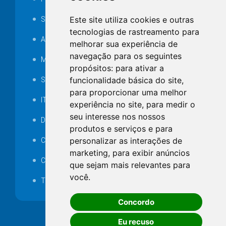
Este site utiliza cookies e outras
SAMAE
tecnologias de rastreamento para
Audiência pública
melhorar sua experiência de
navegação para os seguintes
MANUTENÇÃO DE ILUMINAÇÃO PÚBLICA
propósitos:
para ativar a
funcionalidade básica do site
,
Serviços Técnicos TI
para proporcionar uma melhor
ITR
experiência no site
,
para medir o
seu interesse nos nossos
Desapropriações
produtos e serviços e para
personalizar as interações de
Catalogo Eletrônico de Padronização
marketing
,
para exibir anúncios
Consórcios Municipais
que sejam mais relevantes para
você
.
Telefones Úteis
Concordo
Eu recuso