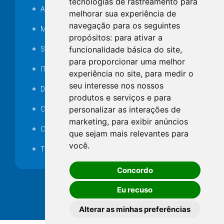
tecnologias de rastreamento para
Audiência pública
melhorar sua experiência de
navegação para os seguintes
MANUTENÇÃO DE ILUMINAÇÃO PÚBLICA
propósitos:
para ativar a
funcionalidade básica do site
,
Serviços Técnicos TI
para proporcionar uma melhor
ITR
experiência no site
,
para medir o
seu interesse nos nossos
Desapropriações
produtos e serviços e para
personalizar as interações de
Catalogo Eletrônico de Padronização
marketing
,
para exibir anúncios
Consórcios Municipais
que sejam mais relevantes para
você
.
Telefones Úteis
Concordo
Eu recuso
Alterar as minhas preferências