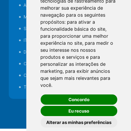
tecnologias de rastreamento para
Audiência pública
melhorar sua experiência de
navegação para os seguintes
MANUTENÇÃO DE ILUMINAÇÃO PÚBLICA
propósitos:
para ativar a
funcionalidade básica do site
,
Serviços Técnicos TI
para proporcionar uma melhor
ITR
experiência no site
,
para medir o
seu interesse nos nossos
Desapropriações
produtos e serviços e para
personalizar as interações de
Catalogo Eletrônico de Padronização
marketing
,
para exibir anúncios
Consórcios Municipais
que sejam mais relevantes para
você
.
Telefones Úteis
Concordo
Eu recuso
Alterar as minhas preferências