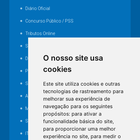
Diário Oficial
Concurso Público / PSS
Tributos Online
Serviços ISS-E
O nosso site usa
Decretos
cookies
Portarias
Este site utiliza cookies e outras
SAMAE
tecnologias de rastreamento para
Audiência pública
melhorar sua experiência de
navegação para os seguintes
MANUTENÇÃO DE ILUMINAÇÃO PÚBLICA
propósitos:
para ativar a
funcionalidade básica do site
,
Serviços Técnicos TI
para proporcionar uma melhor
ITR
experiência no site
,
para medir o