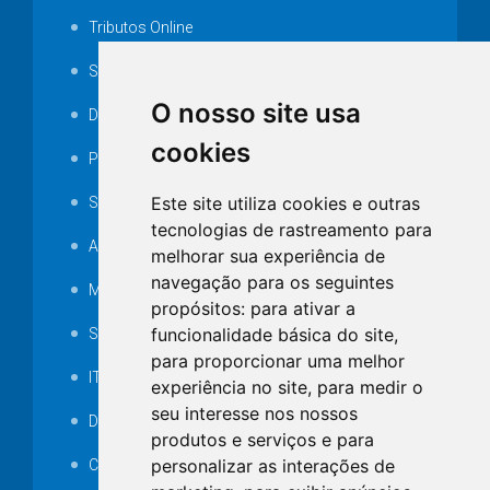
Tributos Online
Serviços ISS-E
O nosso site usa
Decretos
cookies
Portarias
Este site utiliza cookies e outras
SAMAE
tecnologias de rastreamento para
Audiência pública
melhorar sua experiência de
navegação para os seguintes
MANUTENÇÃO DE ILUMINAÇÃO PÚBLICA
propósitos:
para ativar a
funcionalidade básica do site
,
Serviços Técnicos TI
para proporcionar uma melhor
ITR
experiência no site
,
para medir o
seu interesse nos nossos
Desapropriações
produtos e serviços e para
personalizar as interações de
Catalogo Eletrônico de Padronização