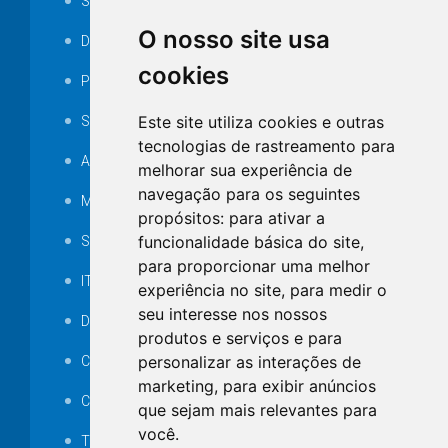
Serviços ISS-E
O nosso site usa
Decretos
cookies
Portarias
Este site utiliza cookies e outras
SAMAE
tecnologias de rastreamento para
Audiência pública
melhorar sua experiência de
navegação para os seguintes
MANUTENÇÃO DE ILUMINAÇÃO PÚBLICA
propósitos:
para ativar a
funcionalidade básica do site
,
Serviços Técnicos TI
para proporcionar uma melhor
ITR
experiência no site
,
para medir o
seu interesse nos nossos
Desapropriações
produtos e serviços e para
personalizar as interações de
Catalogo Eletrônico de Padronização
marketing
,
para exibir anúncios
Consórcios Municipais
que sejam mais relevantes para
você
.
Telefones Úteis