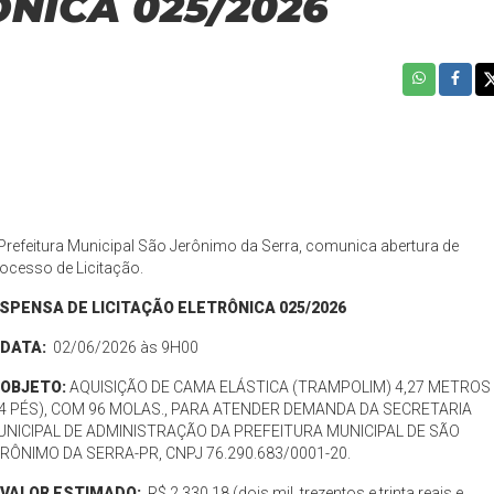
ÔNICA 025/2026
Prefeitura Municipal São Jerônimo da Serra, comunica abertura de
ocesso de Licitação.
ISPENSA DE LICITAÇÃO ELETRÔNICA 025/2026
️ DATA:
02/06/2026 às 9H00
OBJETO:
AQUISIÇÃO DE CAMA ELÁSTICA (TRAMPOLIM) 4,27 METROS
4 PÉS), COM 96 MOLAS., PARA ATENDER DEMANDA DA SECRETARIA
UNICIPAL DE ADMINISTRAÇÃO DA PREFEITURA MUNICIPAL DE SÃO
RÔNIMO DA SERRA-PR, CNPJ 76.290.683/0001-20.
VALOR ESTIMADO:
R$ 2.330,18 (dois mil, trezentos e trinta reais e