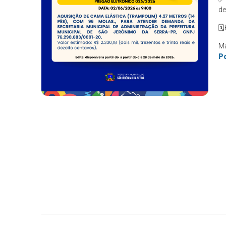
de
🗓
Ma
Po