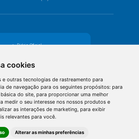
Diário Oficial
Decretos
sa cookies
MANUTENÇÃO DE ILUMINAÇÃO PÚBLICA
es e outras tecnologias de rastreamento para
Catalogo Eletrônico de Padronização
cia de navegação para os seguintes propósitos:
para
 básica do site
,
para proporcionar uma melhor
a medir o seu interesse nos nossos produtos e
alizar as interações de marketing
,
para exibir
is relevantes para você
.
so
Alterar as minhas preferências