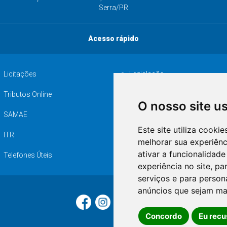
Serra/PR
Acesso rápido
Licitações
Legislação
Tributos Online
Serviços ISS-E
O nosso site u
SAMAE
Audiência pública
Este site utiliza cooki
ITR
Desapropriações
melhorar sua experiên
ativar a funcionalidade
Telefones Úteis
experiência no site
,
par
serviços e para person
anúncios que sejam ma
Concordo
Eu recu