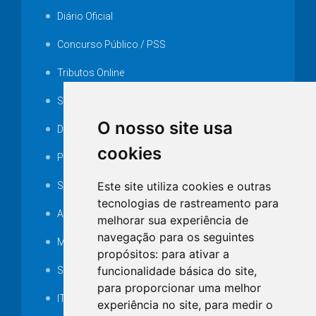
Diário Oficial
Concurso Público / PSS
Tributos Online
Serviços ISS-E
O nosso site usa
Decretos
cookies
Portarias
Este site utiliza cookies e outras
SAMAE
tecnologias de rastreamento para
Audiência pública
melhorar sua experiência de
navegação para os seguintes
MANUTENÇÃO DE ILUMINAÇÃO PÚBLICA
propósitos:
para ativar a
funcionalidade básica do site
,
Serviços Técnicos TI
para proporcionar uma melhor
ITR
experiência no site
,
para medir o