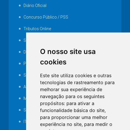
Diário Oficial
Concurso Público / PSS
Tributos Online
Serviços ISS-E
O nosso site usa
Decretos
cookies
Portarias
Este site utiliza cookies e outras
SAMAE
tecnologias de rastreamento para
Audiência pública
melhorar sua experiência de
navegação para os seguintes
MANUTENÇÃO DE ILUMINAÇÃO PÚBLICA
propósitos:
para ativar a
funcionalidade básica do site
,
Serviços Técnicos TI
para proporcionar uma melhor
ITR
experiência no site
,
para medir o