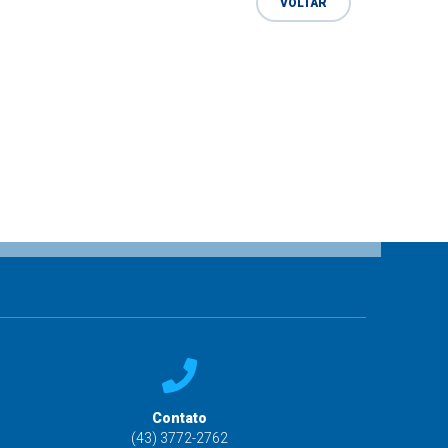
VOLTAR
Contato
(43) 3772-2762