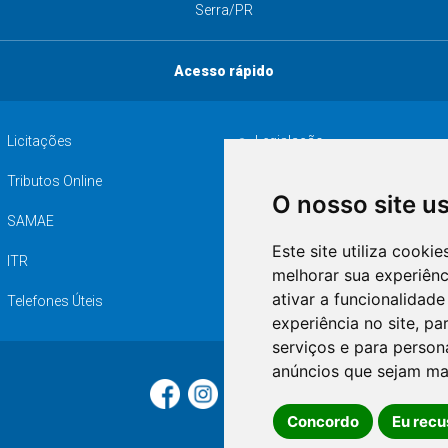
Serra/PR
Acesso rápido
Licitações
Legislação
Tributos Online
Serviços ISS-E
O nosso site u
SAMAE
Audiência pública
Este site utiliza cooki
ITR
Desapropriações
melhorar sua experiên
ativar a funcionalidade
Telefones Úteis
experiência no site
,
par
serviços e para person
anúncios que sejam ma
Concordo
Eu recu