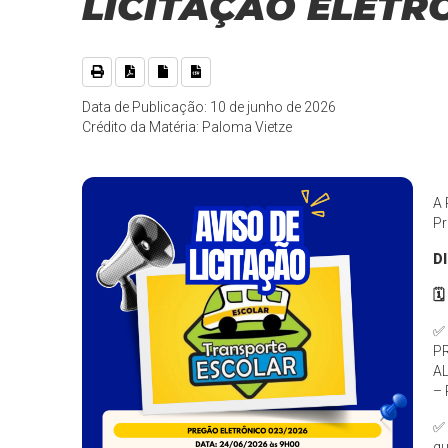
LICITAÇÃO ELETR
Data de Publicação: 10 de junho de 2026
Crédito da Matéria: Paloma Vietze
A 
Pr
D
🗓
✅
P
A
– 
✅
qu