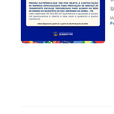
🗓
Ma
Po