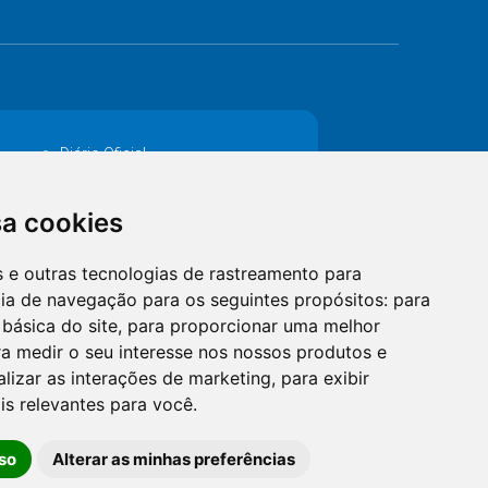
Diário Oficial
Decretos
sa cookies
MANUTENÇÃO DE ILUMINAÇÃO PÚBLICA
es e outras tecnologias de rastreamento para
Catalogo Eletrônico de Padronização
cia de navegação para os seguintes propósitos:
para
 básica do site
,
para proporcionar uma melhor
a medir o seu interesse nos nossos produtos e
alizar as interações de marketing
,
para exibir
is relevantes para você
.
so
Alterar as minhas preferências