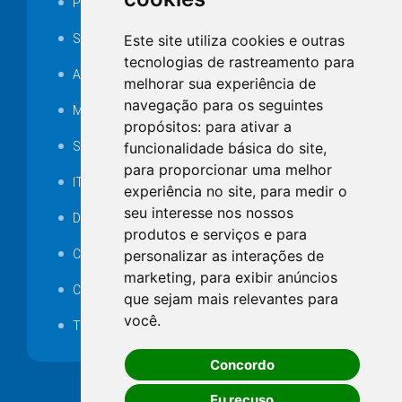
Portarias
Este site utiliza cookies e outras
SAMAE
tecnologias de rastreamento para
Audiência pública
melhorar sua experiência de
navegação para os seguintes
MANUTENÇÃO DE ILUMINAÇÃO PÚBLICA
propósitos:
para ativar a
funcionalidade básica do site
,
Serviços Técnicos TI
para proporcionar uma melhor
ITR
experiência no site
,
para medir o
seu interesse nos nossos
Desapropriações
produtos e serviços e para
personalizar as interações de
Catalogo Eletrônico de Padronização
marketing
,
para exibir anúncios
Consórcios Municipais
que sejam mais relevantes para
você
.
Telefones Úteis
Concordo
Eu recuso