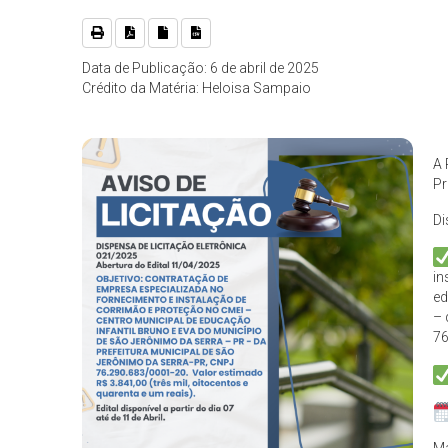
Data de Publicação: 6 de abril de 2025
Crédito da Matéria: Heloisa Sampaio
A 
Pr
Di
in
ed
– 
76
Ma