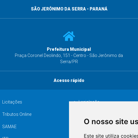
SÃO JERÔNIMO DA SERRA - PARANÁ
Prefeitura Municipal
s
Praça Coronel Deolindo, 151 - Centro - São Jerônimo da
Serra/PR
Acesso rápido
Licitações
Legislação
Tributos Online
Serviços ISS-E
O nosso site u
SAMAE
Audiência pública
Este site utiliza cooki