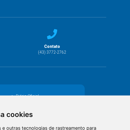
Contato
(43) 3772-2762
Diário Oficial
Decretos
sa cookies
MANUTENÇÃO DE ILUMINAÇÃO PÚBLICA
es e outras tecnologias de rastreamento para