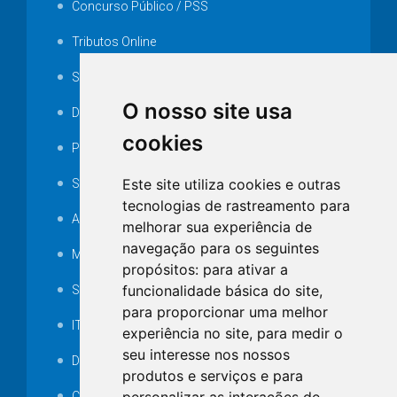
Concurso Público / PSS
Tributos Online
Serviços ISS-E
O nosso site usa
Decretos
cookies
Portarias
Este site utiliza cookies e outras
SAMAE
tecnologias de rastreamento para
Audiência pública
melhorar sua experiência de
navegação para os seguintes
MANUTENÇÃO DE ILUMINAÇÃO PÚBLICA
propósitos:
para ativar a
funcionalidade básica do site
,
Serviços Técnicos TI
para proporcionar uma melhor
ITR
experiência no site
,
para medir o
seu interesse nos nossos
Desapropriações
produtos e serviços e para
Catalogo Eletrônico de Padronização