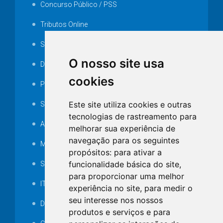
Concurso Público / PSS
Tributos Online
Serviços ISS-E
O nosso site usa
Decretos
cookies
Portarias
Este site utiliza cookies e outras
SAMAE
tecnologias de rastreamento para
Audiência pública
melhorar sua experiência de
navegação para os seguintes
MANUTENÇÃO DE ILUMINAÇÃO PÚBLICA
propósitos:
para ativar a
funcionalidade básica do site
,
Serviços Técnicos TI
para proporcionar uma melhor
ITR
experiência no site
,
para medir o
seu interesse nos nossos
Desapropriações
produtos e serviços e para