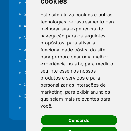
cookies
Portarias
Este site utiliza cookies e outras
SAMAE
tecnologias de rastreamento para
Audiência pública
melhorar sua experiência de
navegação para os seguintes
MANUTENÇÃO DE ILUMINAÇÃO PÚBLICA
propósitos:
para ativar a
funcionalidade básica do site
,
Serviços Técnicos TI
para proporcionar uma melhor
ITR
experiência no site
,
para medir o
seu interesse nos nossos
Desapropriações
produtos e serviços e para
personalizar as interações de
Catalogo Eletrônico de Padronização
marketing
,
para exibir anúncios
Consórcios Municipais
que sejam mais relevantes para
você
.
Telefones Úteis
Concordo