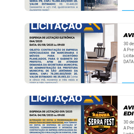
AVI
30 de
A Pre
Licit
DATA:
✅ Obj
AVI
EDI
30 de
A Pre