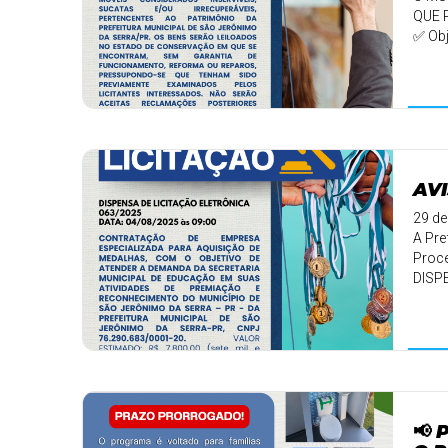
QUE 
✅ Obj
AVI
29 de
A Pre
Proce
DISP
📢