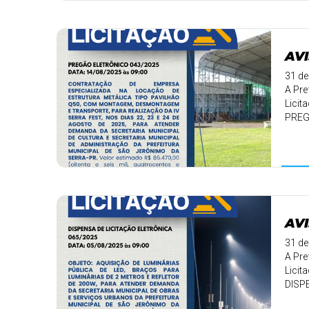
AVI
31 de
A Pre
Licit
PREG
DATA:
AVI
31 de
A Pre
Licit
DISP
DATA: 