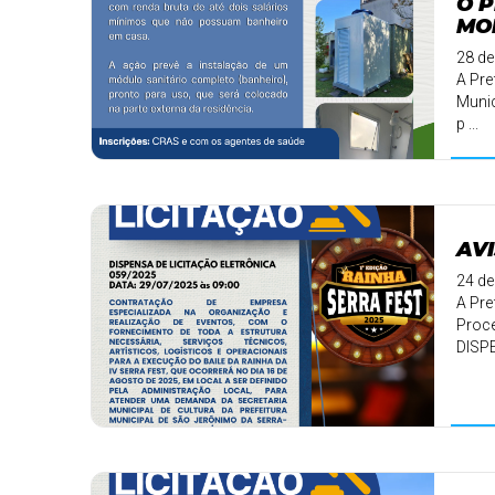
O 
MO
28 de
A Pre
Munic
p ...
AVI
24 de
A Pre
Proce
DISP