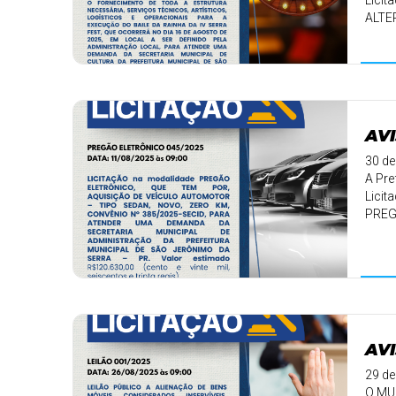
Licit
ALTER
AVI
30 de
A Pre
Licit
PREG
✅ Obj
AVI
29 de
O MU