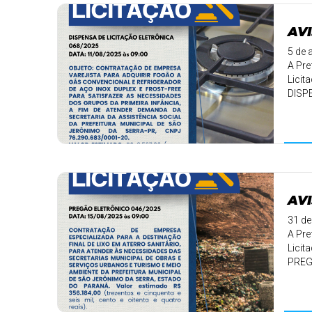
AVI
5 de 
A Pre
Licit
DISP
DATA: 
AVI
31 de
A Pre
Licit
PREG
DATA: