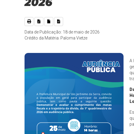
2026
Data de Publicação: 18 de maio de 2026
Crédito da Matéria: Paloma Vietze
A 
ge
qu
tr
D
Ho
Lo
Es
qu
pa