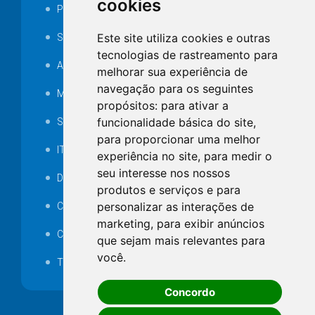
cookies
Portarias
Este site utiliza cookies e outras
SAMAE
tecnologias de rastreamento para
Audiência pública
melhorar sua experiência de
navegação para os seguintes
MANUTENÇÃO DE ILUMINAÇÃO PÚBLICA
propósitos:
para ativar a
funcionalidade básica do site
,
Serviços Técnicos TI
para proporcionar uma melhor
ITR
experiência no site
,
para medir o
seu interesse nos nossos
Desapropriações
produtos e serviços e para
personalizar as interações de
Catalogo Eletrônico de Padronização
marketing
,
para exibir anúncios
Consórcios Municipais
que sejam mais relevantes para
você
.
Telefones Úteis
Concordo